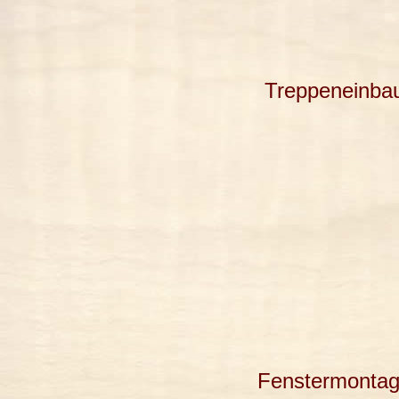
Treppeneinba
Fenstermonta