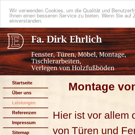
Wir verwenden Cookies, um die Qualität und Benutzerfr
Ihnen einen besseren Service zu bieten. Wenn Sie auf Z
einverstanden.
Startseite
Montage von
Über uns
Leistungen
Hier ist vor alle
Referenzen
Impressum
von Türen und Fe
Sitemap